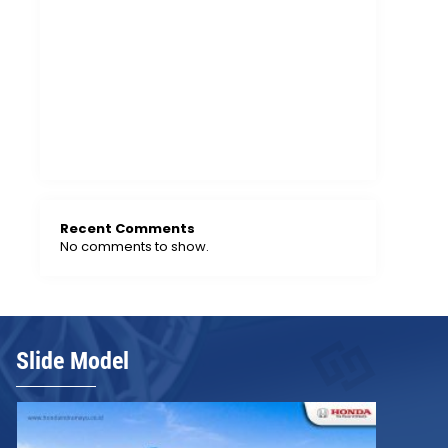
Penjualan Daihatsu di Jawa Timur Tembus
4.679 Unit, Surabaya jadi Kontributor Utama
Perjalanan Panjang Daihatsu Memproduksi
9 Juta Mobil di Indonesia
Kapan Daihatsu Rocky Hybrid Mulai Dirakit
di Indonesia?
Recent Comments
No comments to show.
Slide Model