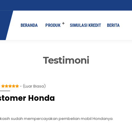
You are here :
Beranda
/
Testimoni
/
Customer Honda
BERANDA
PRODUK
SIMULASI KREDIT
BERITA
Testimoni
:
- (Luar Biasa)
stomer Honda
kasih sudah mempercayakan pembelian mobil Hondanya.