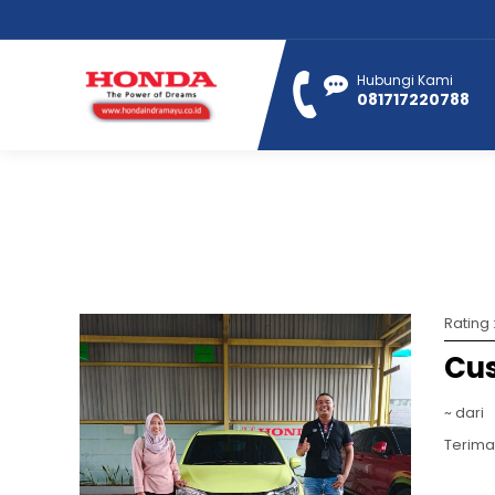
Hubungi Kami
081717220788
Rating 
Cu
~ dari
Terima