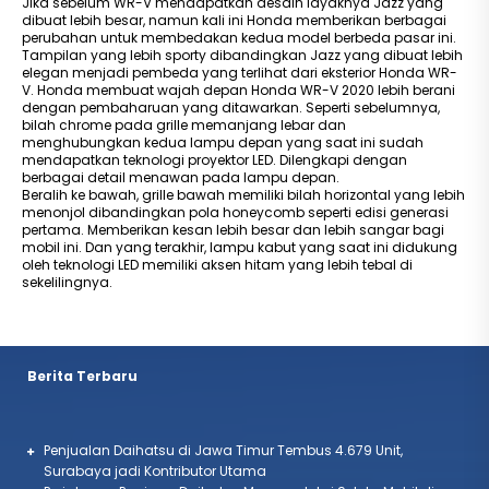
Jika sebelum WR-V mendapatkan desain layaknya Jazz yang
dibuat lebih besar, namun kali ini Honda memberikan berbagai
perubahan untuk membedakan kedua model berbeda pasar ini.
Tampilan yang lebih sporty dibandingkan Jazz yang dibuat lebih
elegan menjadi pembeda yang terlihat dari eksterior Honda WR-
V. Honda membuat wajah depan Honda WR-V 2020 lebih berani
dengan pembaharuan yang ditawarkan. Seperti sebelumnya,
bilah chrome pada grille memanjang lebar dan
menghubungkan kedua lampu depan yang saat ini sudah
mendapatkan teknologi proyektor LED. Dilengkapi dengan
berbagai detail menawan pada lampu depan.
Beralih ke bawah, grille bawah memiliki bilah horizontal yang lebih
menonjol dibandingkan pola honeycomb seperti edisi generasi
pertama. Memberikan kesan lebih besar dan lebih sangar bagi
mobil ini. Dan yang terakhir, lampu kabut yang saat ini didukung
oleh teknologi LED memiliki aksen hitam yang lebih tebal di
sekelilingnya.
Berita Terbaru
Penjualan Daihatsu di Jawa Timur Tembus 4.679 Unit,
Surabaya jadi Kontributor Utama