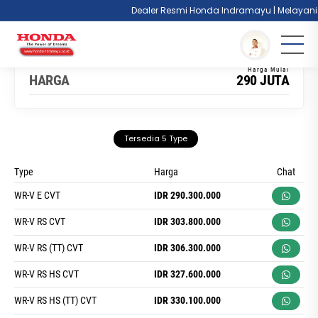
Dealer Resmi Honda Indramayu | Melayani Cash
You are here :
Beranda
/
Model
/
HONDA WR-V
HARGA
290 JUTA
Tersedia 5 Type
Type
Harga
Chat
WR-V E CVT
IDR 290.300.000
WR-V RS CVT
IDR 303.800.000
WR-V RS (TT) CVT
IDR 306.300.000
WR-V RS HS CVT
IDR 327.600.000
WR-V RS HS (TT) CVT
IDR 330.100.000