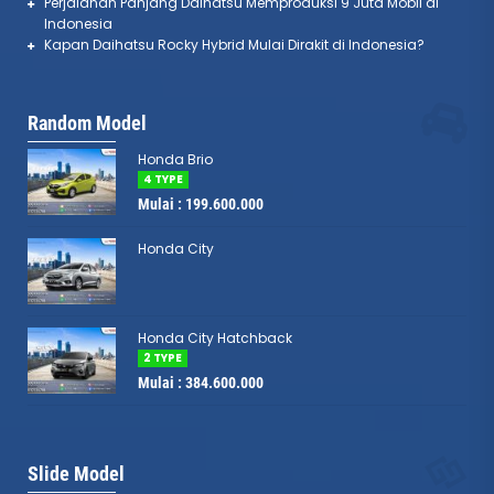
Perjalanan Panjang Daihatsu Memproduksi 9 Juta Mobil di
Indonesia
Kapan Daihatsu Rocky Hybrid Mulai Dirakit di Indonesia?
Random Model
Honda Brio
4 TYPE
Mulai : 199.600.000
Honda City
Honda City Hatchback
2 TYPE
Mulai : 384.600.000
ACCORD
Honda Civic RS
Slide Model
Mulai :
970.900.000
Mulai :
701.500.000